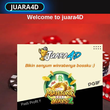
JUARA4D
Welcome to juara4D